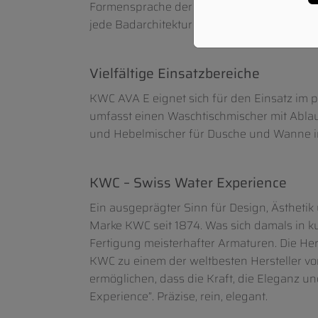
Formensprache der bekannten Armaturenlin
jede Badarchitektur ein – insbesondere bei
Vielfältige Einsatzbereiche
KWC AVA E eignet sich für den Einsatz im p
umfasst einen Waschtischmischer mit Abla
und Hebelmischer für Dusche und Wanne i
KWC – Swiss Water Experience
Ein ausgeprägter Sinn für Design, Ästheti
Marke KWC seit 1874. Was sich damals in ku
Fertigung meisterhafter Armaturen. Die He
KWC zu einem der weltbesten Hersteller 
ermöglichen, dass die Kraft, die Eleganz 
Experience”. Präzise, rein, elegant.