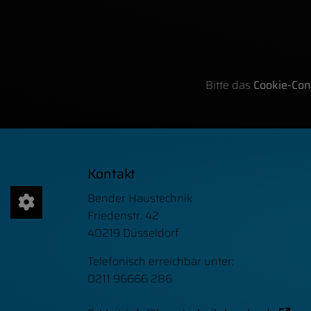
Bitte das
Cookie-Con
FOOTER - KONTAKTDATEN UND Ö
Kontakt
Bender Haustechnik
Friedenstr. 42
40219 Düsseldorf
Telefonisch erreichbar unter:
0211 96666 286