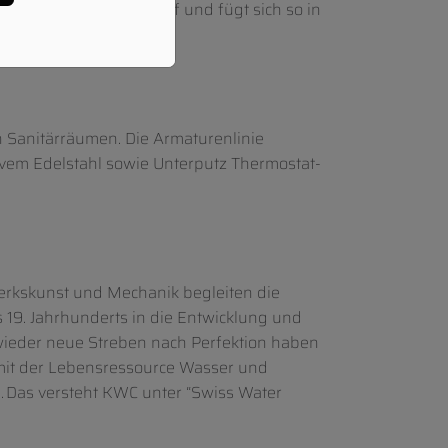
rben der Umgebung auf und fügt sich so in
n Sanitärräumen. Die Armaturenlinie
vem Edelstahl sowie Unterputz Thermostat-
werkskunst und Mechanik begleiten die
s 19. Jahrhunderts in die Entwicklung und
 wieder neue Streben nach Perfektion haben
mit der Lebensressource Wasser und
. Das versteht KWC unter “Swiss Water