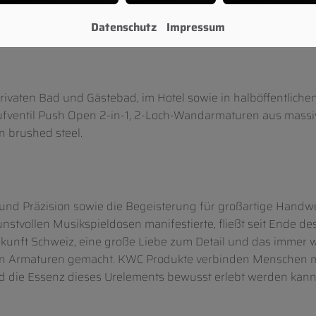
ie KWC AVA. Der matt schimmernde Werkstoff nimmt die Fa
 natürlichen Material- und erdigen Farbkonzepten.
Datenschutz
Impressum
rivaten Bad und Gästebad, im Hotel sowie in halböffentliche
ufventil Push Open 2-in-1, 2-Loch-Wandarmaturen aus massi
n brushed steel.
k und Präzision sowie die Begeisterung für großartige Hand
nstvollen Musikspieldosen manifestierte, fließt seit Ende de
rkunft Schweiz, eine große Liebe zum Detail und das immer
von Armaturen gemacht. KWC Produkte verbinden Menschen 
und die Essenz dieses Urelements bewusst erlebt werden kann