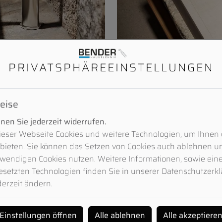
maturenlinie von KWC edle Eleganz.
Gerade bei natürlichen Materi
ben der Umgebung auf und fügt sich
Trümpfe als authentischer Wer
PRIVATSPHÄRE­EINSTELLUNGEN
eise
und widerstandsfähig
en Sie jederzeit widerrufen.
greift KWC AVA E aktuelle Trends und Bedürfnisse der Badges
eser Webseite Cookies und weitere Technologien, um Ihnen 
iger Haftgrund und lässt sich einfach reinigen. So erfüllt 
bieten. Sie können das Setzen von Cookies auch ablehnen u
fig genutzten Kontaktflächen wie dem Waschtisch. Edelstah
wendigen Cookies nutzen. Weitere Informationen, sowie eine 
ratz- und abriebfesten Oberfläche.
esetzten Technologien finden Sie in unserer Datenschutzerk
derzeit ändern.
on KWC AVA E fügt sich optimal in alle Stilwelten ein und ent
Einstellungen öffnen
Alle ablehnen
Alle akzeptiere