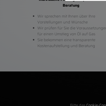
Beratung
Wir sprechen mit Ihnen über Ihre
Vorstellungen und Wünsche
Wir prüfen für Sie die Voraussetzunge
für einen Umstieg von Öl auf Gas
Sie bekommen eine transparente
Kostenaufstellung und Beratung
Bitte das
Cookie-Con