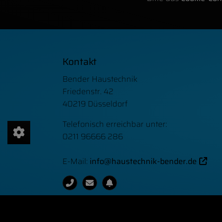
FOOTER - KONTAKTDATEN UND Ö
Kontakt
Bender Haustechnik
Friedenstr. 42
40219 Düsseldorf
Telefonisch erreichbar unter:
0211 96666 286
E-Mail:
info@haustechnik-bender.de