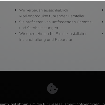
Wir verbauen ausschließlich
Markenprodukte führender Hersteller
Sie profitieren von umfassenden Garantie-
n
und Serviceleistungen
Wir übernehmen für Sie die Installation,
Instandhaltung und Reparatur
sent-Tool öffnen
, um die für dieses Element notwendigen Co