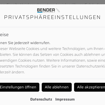
em Sie alte Heizkessel ersetzen. In vielen älteren Gebäude
en. Wegen des schlechten Wirkungsgrads kosten diese viel 
PRIVATSPHÄRE­EINSTELLUNGEN
 ein Öl- oder Gasbrennwertkessel. Wir prüfen für Sie Ihre M
ert-Heizung in Kombination mit einer Solarthermie.
eise
en Sie jederzeit widerrufen.
eser Webseite Cookies und weitere Technologien, um Ihnen 
bieten. Sie können das Setzen von Cookies auch ablehnen u
wendigen Cookies nutzen. Weitere Informationen, sowie eine 
esetzten Technologien finden Sie in unserer Datenschutzerk
Ihre Vorteile
derzeit ändern.
Einstellungen öffnen
Alle ablehnen
Alle akzeptiere
Datenschutz
Impressum
Qualität vom Fachmann