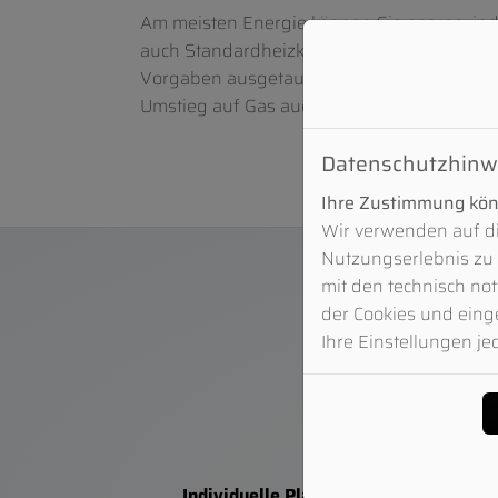
Am meisten Energie können Sie sparen, ind
auch Standardheizkessel genannt, betrieb
Vorgaben ausgetauscht werden. Die Lösung:
Umstieg auf Gas auch zum Thema Gasbrennw
Datenschutzhinw
Ihre Zustimmung könn
Wir verwenden auf di
Nutzungserlebnis zu 
mit den technisch not
der Cookies und eing
Ihre Einstellungen je
Individuelle Planung und persönliche