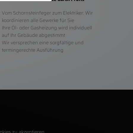
Vom Schornsteinfeger zum Elektriker: Wir
koordinieren alle Gewerke für Sie
Ihre Öl- oder Gasheizung wird individuell
auf Ihr Gebäude abgestimmt
Wir versprechen eine sorgfältige und
termingerechte Ausführung
okies zu akzeptieren.